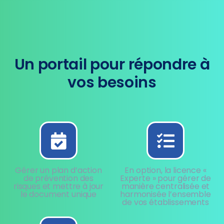
Un portail pour répondre à
vos besoins
Gérer un plan d’action
En option, la licence «
de prévention des
Experte » pour gérer de
risques et mettre à jour
manière centralisée et
le document unique
harmonisée l’ensemble
de vos établissements