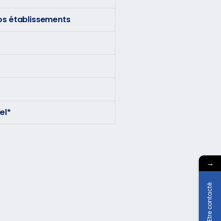
vos établissements
el*
→
Etre contacté