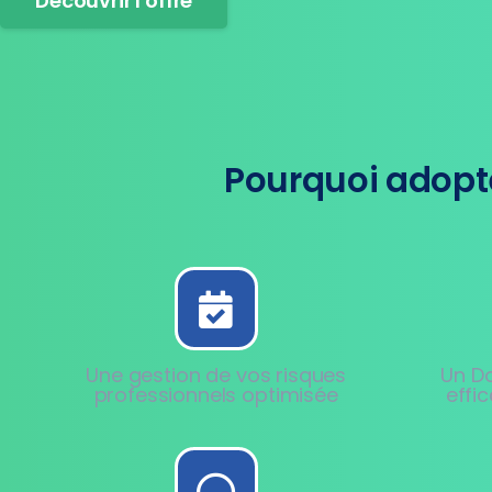
Découvrir l'offre
Pourquoi adopte
Une gestion de vos risques
Un D
professionnels optimisée
effi