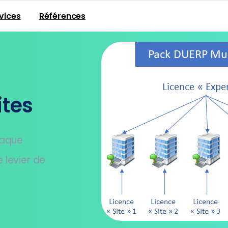
vices
Références
ites
haque
e levier de