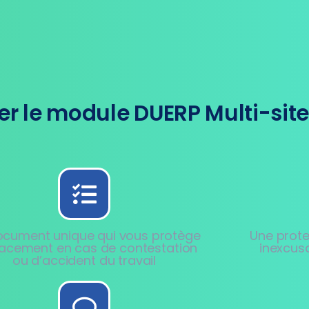
r le module DUERP Multi-site
ocument unique qui vous protège
Une prote
cacement en cas de contestation
inexcus
ou d’accident du travail