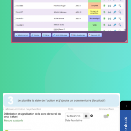
→
Etre contacté